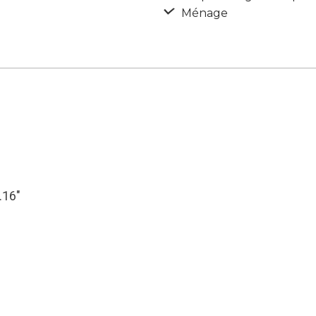
Ménage
.16″