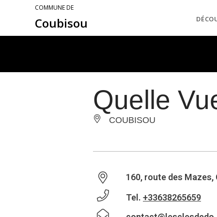
COMMUNE DE
DÉCO
Coubisou
Quelle Vu
COUBISOU
160, route des Mazes,
Tel.
+33638265659
contact@lesclesdedo