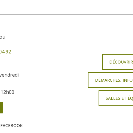
sou
04 92
DÉCOUVRI
 vendredi
DÉMARCHES, INFO
à 12h00
SALLES ET É
 FACEBOOK