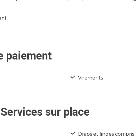
ent
e paiement
Virements
Services sur place
Draps et linges compris