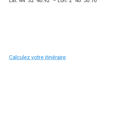
Lat. 44° 32′ 40.92″ – Lon. 2° 40′ 50.16″
Calculez votre itinéraire