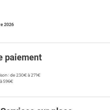
re 2026
e paiement
son : de 230€ à 271€
 à 596€