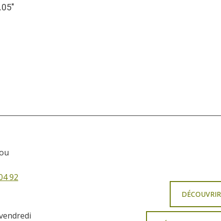
.05″
sou
04 92
DÉCOUVRI
 vendredi