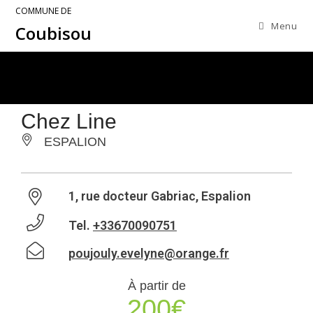
COMMUNE DE
Menu
Coubisou
Chez Line
ESPALION
1, rue docteur Gabriac, Espalion
Tel.
+33670090751
poujouly.evelyne@orange.fr
À partir de
200€