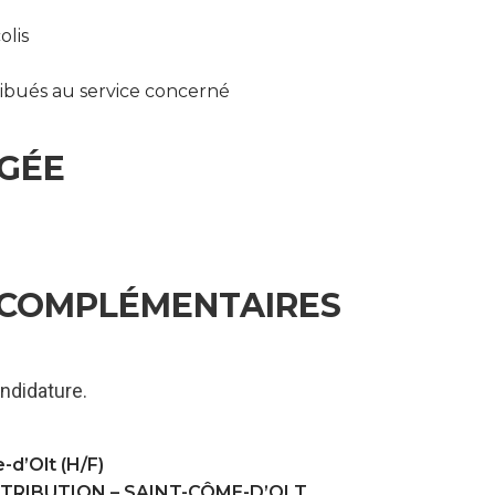
olis
ribués au service concerné
IGÉE
 COMPLÉMENTAIRES
ndidature.
-d’Olt (H/F)
STRIBUTION –
SAINT-CÔME-D’OLT