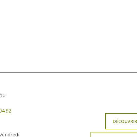
sou
04 92
DÉCOUVRI
 vendredi