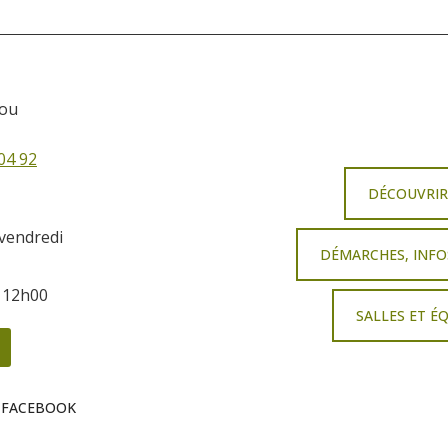
sou
04 92
DÉCOUVRI
 vendredi
DÉMARCHES, INFO
à 12h00
SALLES ET É
 FACEBOOK